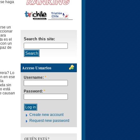
 se haga
arse un
eccionar
para
Search this site:
a es el
 con un
apaz de
Acceso Usuarios
rera? Lo
ón en ese
Username:
*
la
ada sin
o está
Password:
*
le causan
Create new account
Request new password
QUIÉN ESTÁ?