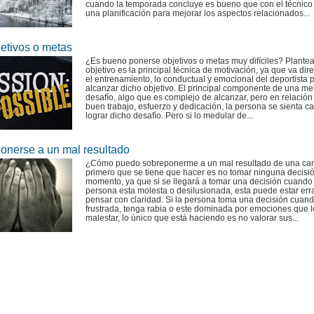
cuando la temporada concluye es bueno que con el técnico
una planificación para mejorar los aspectos relacionados...
jetivos o metas
¿Es bueno ponerse objetivos o metas muy difíciles? Plante
objetivo es la principal técnica de motivación, ya que va dir
el entrenamiento, lo conductual y emocional del deportista 
alcanzar dicho objetivo. El principal componente de una met
desafío, algo que es complejo de alcanzar, pero en relación
buen trabajo, esfuerzo y dedicación, la persona se sienta c
lograr dicho desafío. Pero si lo medular de...
onerse a un mal resultado
¿Cómo puedo sobreponerme a un mal resultado de una car
primero que se tiene que hacer es no tomar ninguna decisi
momento, ya que si se llegará a tomar una decisión cuando 
persona esta molesta o desilusionada, esta puede estar err
pensar con claridad. Si la persona toma una decisión cuand
frustrada, tenga rabia o este dominada por emociones que 
malestar, lo único que está haciendo es no valorar sus...