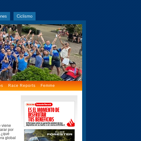
ones
Ciclismo
os
Race Reports
Femme
e viene
arar por
, ¿qué
ra global