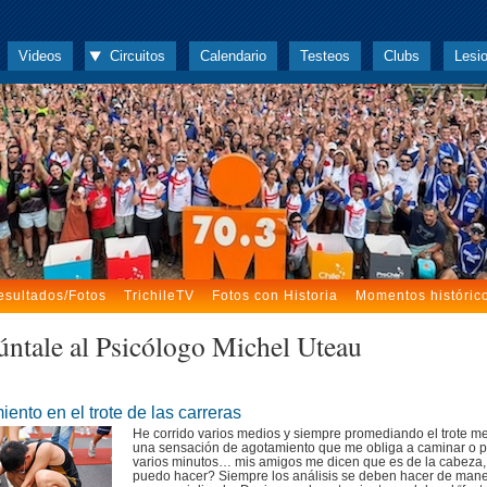
Videos
Circuitos
Calendario
Testeos
Clubs
Lesi
esultados/Fotos
TrichileTV
Fotos con Historia
Momentos históric
úntale al Psicólogo Michel Uteau
ento en el trote de las carreras
He corrido varios medios y siempre promediando el trote m
una sensación de agotamiento que me obliga a caminar o p
varios minutos… mis amigos me dicen que es de la cabeza
puedo hacer? Siempre los análisis se deben hacer de mane