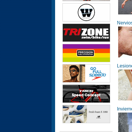
Nervio
Lesion
Inviern