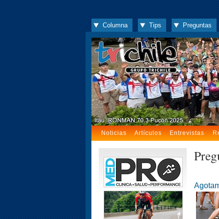
Columna
Tips
Preguntas
Noticias
Artículos
Entrevistas
R
Preg
Agotami