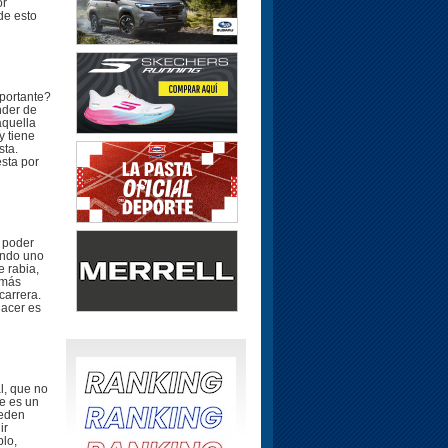
or
 de esto
portante?
nder de
aquella
y tiene
sta.
esta por
 poder
ando uno
e rabia,
 más
carrera.
hacer es
l, que no
ue es un
ueden
ir
plo,