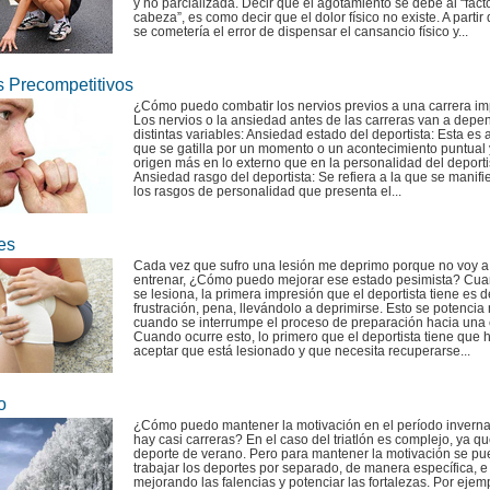
y no parcializada. Decir que el agotamiento se debe al “fact
cabeza”, es como decir que el dolor físico no existe. A partir
se cometería el error de dispensar el cansancio físico y...
s Precompetitivos
¿Cómo puedo combatir los nervios previos a una carrera im
Los nervios o la ansiedad antes de las carreras van a depe
distintas variables: Ansiedad estado del deportista: Esta es 
que se gatilla por un momento o un acontecimiento puntual 
origen más en lo externo que en la personalidad del deporti
Ansiedad rasgo del deportista: Se refiera a la que se manifi
los rasgos de personalidad que presenta el...
es
Cada vez que sufro una lesión me deprimo porque no voy a
entrenar, ¿Cómo puedo mejorar ese estado pesimista? Cu
se lesiona, la primera impresión que el deportista tiene es d
frustración, pena, llevándolo a deprimirse. Esto se potencia
cuando se interrumpe el proceso de preparación hacia una 
Cuando ocurre esto, lo primero que el deportista tiene que 
aceptar que está lesionado y que necesita recuperarse...
o
¿Cómo puedo mantener la motivación en el período inverna
hay casi carreras? En el caso del triatlón es complejo, ya q
deporte de verano. Pero para mantener la motivación se p
trabajar los deportes por separado, de manera específica, e 
mejorando las falencias y potenciar las fortalezas. Por ejem