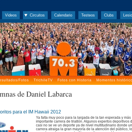
Videos
Circuitos
Calendario
Testeos
Clubs
Lesi
esultados/Fotos
TrichileTV
Fotos con Historia
Momentos históric
mnas de Daniel Labarca
oritos para el IM Hawaii 2012
Ya falta muy poco para la largada de la tan esperada y más
importante carrera de triatlón. Algunos expertos deportivos 
casi no se ve un deporte ya de nivel multitudinario donde u
carrera atraiga la gran mayoría de la atención del público, l