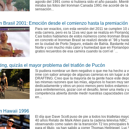
agosto del 1991 como si hubiera sido el año pasado. Mient
miraba las fotos del Ironman Canada 1991 me acordé de la
sensación...
n Brasil 2001: Emoción desde el comienzo hasta la premiación
Para ser exactos, con esta versión del 2011 se cumplen 10
esta carrera, pero es la 11va vez que se realiza en Florianóp
Casi todos hablamos de estos números como Ironman Brasi
en concreto el Ironman Brasil se realizó desde el ´98 y hast
en la ciudad de Porto Seguro, estado de Bahía. Bastante má
Norte y con mucho más calor y humedad que en Florianópol
gratos recuerdos de esa carrera cuando la corrí el ´...
ting, quizás el mayor problema del triatlón de Pucón
Si pudiera nombrar un item negativo o que me ha hecho a 
irme con sabor amargo de algunas carreras es sin lugar a d
DRAFTING. Creo que la mayoría de la gente hace este depo
las mismas razones que las mías, algunos lo hacen muy ser
dedicadamente y otros un poco menos pero todos estamos 
para entretenernos, gozar con el desafío, tener una meta y 
competencia abierta donde medir nuestras capacidades con
en...
n Hawaii 1996
El día que Dave Scott puso de pie a todos los triatletas may
40 años Relato de Mark Allen para la cadena televisa NBC:
observando como salen de la transición T2 los principales f
para el título, ya han salido a correr Thomas Hellriegel, Luc