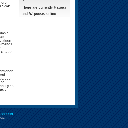
ameron
 Scott.
There are currently
0 users
and
57 guests
online.
ados a
han
e algún
lo menos
es,
e, creo...
entrenar
waii.
eba que
ión
1991 y no
es y
ontacto
dos.