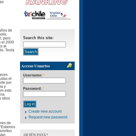
ras
 años de
olis.
Search this site:
l, pero
a el 2000
s al
is. Tenía
Acceso Usuarios
veces
Username:
*
udas el
rte por
ia y
Password:
*
en esto
una
 otros
Create new account
Request new password
ores de
 “Estamos
avoritos
QUIÉN ESTÁ?
 Van