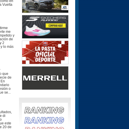
s como en
la Vuelta
tirme
erte me
ompetido y
ración de
y 2
 y lo más
y
eo que
ecie de
. En
ndario
esión o
e se...
ultados,
e di
do
que este
e 20 de