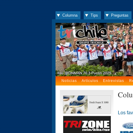
Columna
Tips
Preguntas
Noticias
Artículos
Entrevistas
R
Colu
Los fav