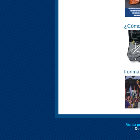
¿Cómo 
Ironma
Venta p
Des