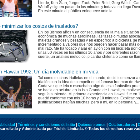
Lierde, Ken Glah, Jurgen Zack, Peter Reid, Greg Welch, C
Widoff y siguen pasando los minutos y todavía no llega Dave
En este minuto el público enloquece ante la...
minimizar los costos de traslados?
En los últimos años y en consecuencia de la mala situación
económica de muchas aerolíneas, las tasas o multas asoci
maletas grandes y pesadas y en específico a bicicletas, se 
incrementado a valores que nos pueden hacer pasar más d
mal rato. Me ha tocado viajar en avión con mi bicicleta por 
unas 50 veces en los últimos 10 años y por diferentes razon
suerte, un análisis metódico, picardia chilena o como se llam
n Hawaii 1992: Un día inolvidable en mi vida
Tal como muchos triatletas en el mundo, decidí comenzar a 
triatlón con la idea de competir en el famoso Ironman de Ha
Cada vez que leía o escuchaba algo de esta fantástica pru
se hacía en octubre en la Isla Grande de Hawaii, mi motivac
seguía subiendo. Mi primera experiencia en Hawaii fue en 
quedé conforme con mis 10 horas y 10 minutos. Explicacion
justificaciones habían muchas, pero a mi, en lo personal y...
ublicidad
|
Términos y condiciones del sitio
|
Quiénes somos
|
Colaboradores
|
C
arrollado y Administrado por Trichile Limitada. © Todos los derechos reserva