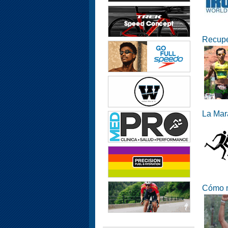
Recupe
La Mara
Cómo m