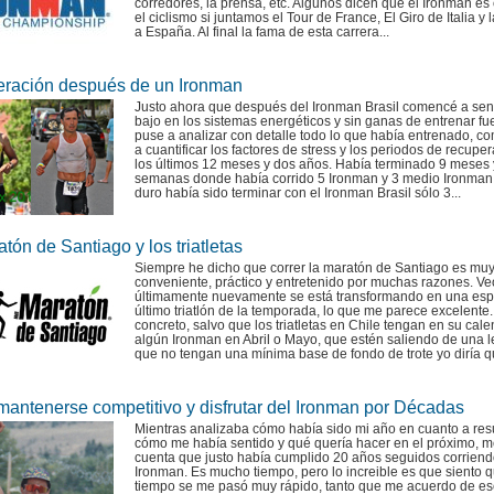
corredores, la prensa, etc. Algunos dicen que el Ironman e
el ciclismo si juntamos el Tour de France, El Giro de Italia y 
a España. Al final la fama de esta carrera...
ración después de un Ironman
Justo ahora que después del Ironman Brasil comencé a sen
bajo en los sistemas energéticos y sin ganas de entrenar fu
puse a analizar con detalle todo lo que había entrenado, c
a cuantificar los factores de stress y los periodos de recupe
los últimos 12 meses y dos años. Había terminado 9 meses 
semanas donde había corrido 5 Ironman y 3 medio Ironman
duro había sido terminar con el Ironman Brasil sólo 3...
tón de Santiago y los triatletas
Siempre he dicho que correr la maratón de Santiago es mu
conveniente, práctico y entretenido por muchas razones. V
últimamente nuevamente se está transformando en una esp
último triatlón de la temporada, lo que me parece excelente
concreto, salvo que los triatletas en Chile tengan en su cale
algún Ironman en Abril o Mayo, que estén saliendo de una l
que no tengan una mínima base de fondo de trote yo diría qu
antenerse competitivo y disfrutar del Ironman por Décadas
Mientras analizaba cómo había sido mi año en cuanto a res
cómo me había sentido y qué quería hacer en el próximo, m
cuenta que justo había cumplido 20 años seguidos corrien
Ironman. Es mucho tiempo, pero lo increible es que siento 
tiempo se me pasó muy rápido, tanto que me acuerdo de es