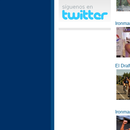
Ironma
El Draf
Ironma