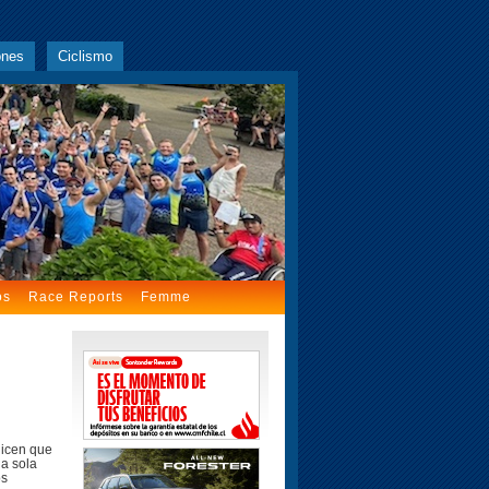
ones
Ciclismo
os
Race Reports
Femme
dicen que
na sola
os