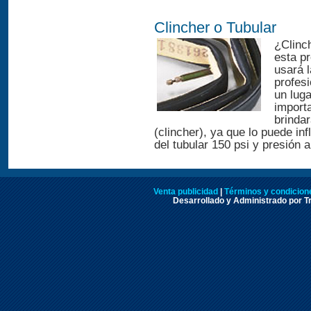
Clincher o Tubular
¿Clinch
esta p
usará l
profes
un luga
importa
brinda
(clincher), ya que lo puede i
del tubular 150 psi y presión 
Venta publicidad
|
Términos y condicione
Desarrollado y Administrado por Tr