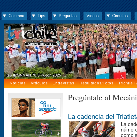
Columna
Tips
Preguntas
Videos
Circuitos
Noticias
Artículos
Entrevistas
Resultados/Fotos
TrichileT
Pregúntale al Mecán
La cadencia del Triatlet
La cad
número
comple