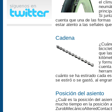
el clim
neumáti
princip
Si jun
cuenta que una de las formas
estar atento a las señales que
Cadena
¿Cuánd
bicicl
que la
kilóme
y forma
cuenta
herram
cuánto se ha estirado cada e
se estiró o se gastó, al engra
Posición del asiento
¿Cuál es la posición del asien
mucho tiempo en la posición 
ZurobMecánicoAlteredContacto