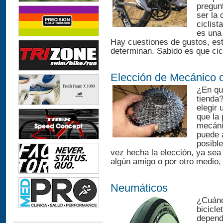
pregun
ser la 
ciclis
es una 
Hay cuestiones de gustos, esti
determinan. Sabido es que cic
Elección de Mecánico 
¿En qu
tienda?
elegir 
que la
mecáni
puede 
posibl
vez hecha la elección, ya sea
algún amigo o por otro medio,
Neumáticos
¿Cuánd
bicicl
depend