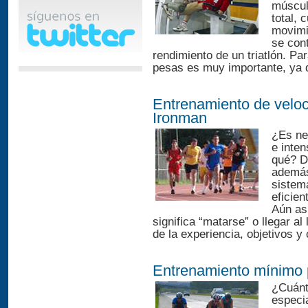
múscul
total,
movimi
se cont
rendimiento de un triatlón. P
pesas es muy importante, ya qu
Entrenamiento de veloc
Ironman
¿Es ne
e inte
qué? D
además
sistem
eficien
Aún as
significa “matarse” o llegar a
de la experiencia, objetivos y
Entrenamiento mínimo 
¿Cuánt
especi