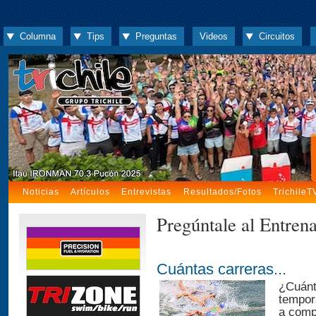
Columna
Tips
Preguntas
Videos
Circuitos
Noticias
Artículos
Entrevistas
Resultados/Fotos
TrichileT
Pregúntale al Entren
Cuántas carreras...
¿Cuánt
tempor
a compe