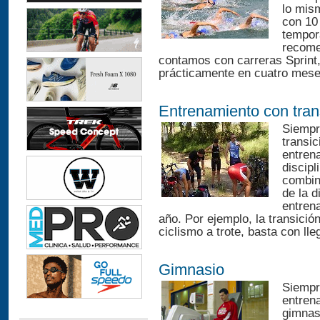
lo mism
con 10
tempora
recome
contamos con carreras Sprint,
prácticamente en cuatro meses
Entrenamiento con tran
Siempr
transic
entren
discip
combin
de la d
entren
año. Por ejemplo, la transició
ciclismo a trote, basta con lle
Gimnasio
Siempr
entren
gimnas