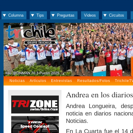
Columna
Tips
Preguntas
Videos
Circuitos
Noticias
Artículos
Entrevistas
Resultados/Fotos
TrichileT
Andrea en los diarios
Andrea Longueira, des
noticia en diarios nacio
Noticias.
En La Cuarta fue el 14 