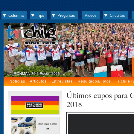
Columna
Tips
Preguntas
Videos
Circuitos
Noticias
Artículos
Entrevistas
Resultados/Fotos
TrichileT
Últimos cupos para 
2018