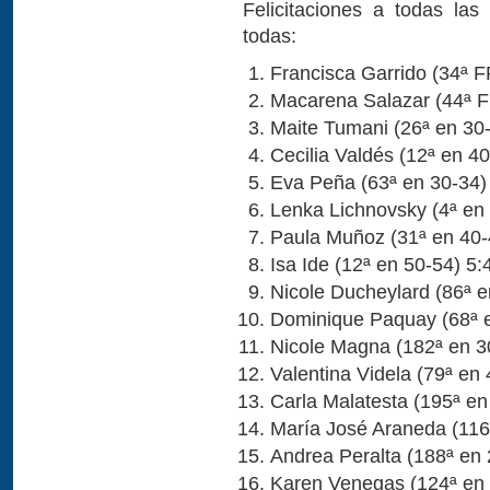
Felicitaciones a todas las
todas:
Francisca Garrido (34ª 
Macarena Salazar (44ª 
Maite Tumani (26ª en 30-
Cecilia Valdés (12ª en 4
Eva Peña (63ª en 30-34)
Lenka Lichnovsky (4ª en 
Paula Muñoz (31ª en 40-
Isa Ide (12ª en 50-54) 5:
Nicole Ducheylard (86ª e
Dominique Paquay (68ª e
Nicole Magna (182ª en 3
Valentina Videla (79ª en
Carla Malatesta (195ª en
María José Araneda (116
Andrea Peralta (188ª en 
Karen Venegas (124ª en 