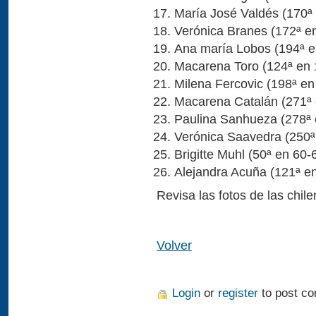
María José Valdés (170ª 
Verónica Branes (172ª e
Ana maría Lobos (194ª e
Macarena Toro (124ª en 
Milena Fercovic (198ª en
Macarena Catalán (271ª 
Paulina Sanhueza (278ª 
Verónica Saavedra (250ª
Brigitte Muhl (50ª en 60-
Alejandra Acuña (121ª en
Revisa las fotos de las chil
Volver
Login
or
register
to post c