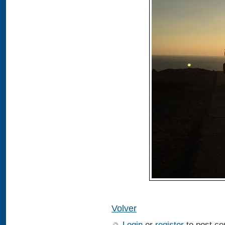
Volver
Login
or
register
to post c