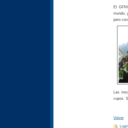
El GFNY
mundo, y
pero con
Las ins
cupos. S
Volver
Logi