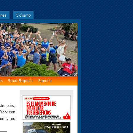
ones
Ciclismo
os
Race Reports
Femme
tro país,
 York con
ción y es