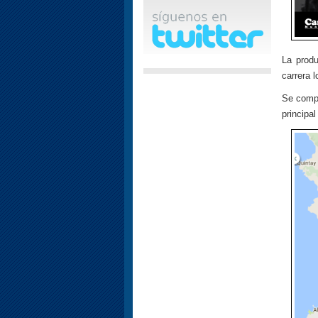
La prod
carrera l
Se compe
principa