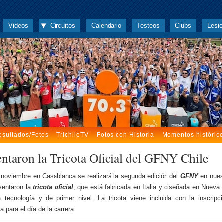
Videos
Circuitos
Calendario
Testeos
Clubs
Lesi
esultados/Fotos
TrichileTV
Fotos con Historia
Momentos históric
entaron la Tricota Oficial del GFNY Chile
 noviembre en Casablanca se realizará la segunda edición del
GFNY
en nues
sentaron la
tricota oficial
, que está fabricada en Italia y diseñada en Nueva
a tecnología y de primer nivel. La tricota viene incluida con la inscrip
ia para el día de la carrera.