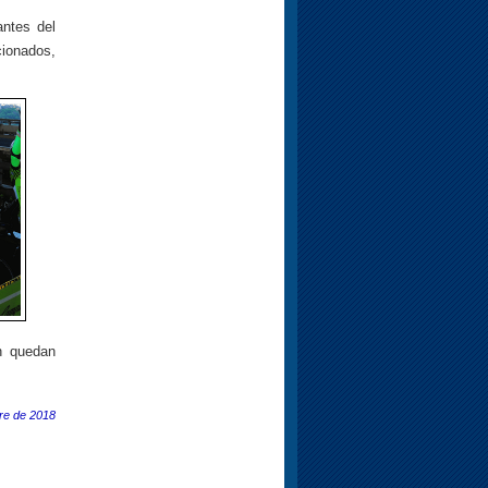
ntes del
cionados,
n quedan
re de 2018