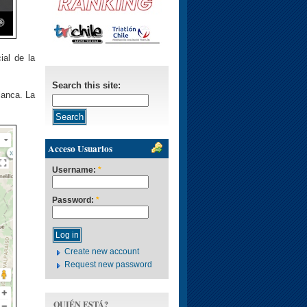
ial de la
Search this site:
lanca. La
Acceso Usuarios
Username:
*
Password:
*
Create new account
Request new password
QUIÉN ESTÁ?