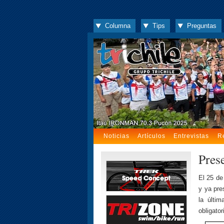
Columna
Tips
Preguntas
Noticias
Artículos
Entrevistas
R
Pres
El 25 de
y ya pre
la últim
obligator