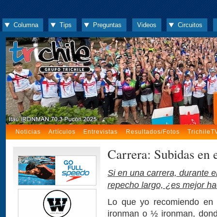
Columna
Tips
Preguntas
Videos
Circuitos
Noticias
Artículos
Entrevistas
Resultados/Fotos
TrichileT
Carrera: Subidas en 
Si en una carrera, durante e
repecho largo, ¿es mejor ha
Lo que yo recomiendo en 
ironman o ½ ironman, donde