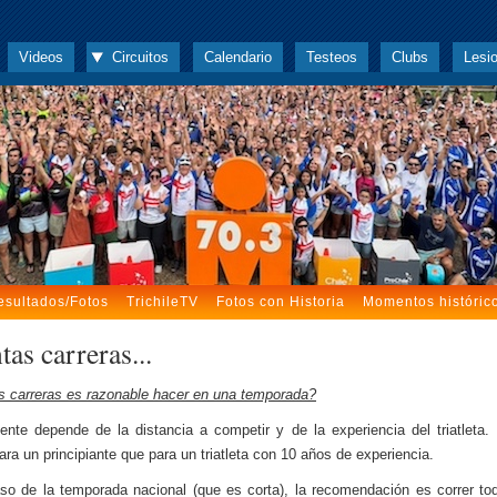
Videos
Circuitos
Calendario
Testeos
Clubs
Lesi
esultados/Fotos
TrichileTV
Fotos con Historia
Momentos históric
as carreras...
 carreras es razonable hacer en una temporada?
nte depende de la distancia a competir y de la experiencia del triatleta.
ra un principiante que para un triatleta con 10 años de experiencia.
so de la temporada nacional (que es corta), la recomendación es correr to