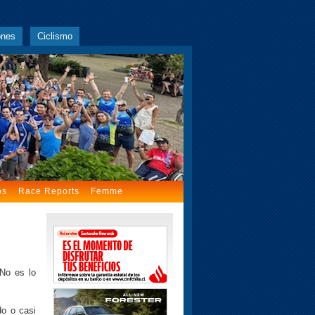
ones
Ciclismo
os
Race Reports
Femme
 No es lo
do o casi