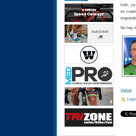
todo, ya
en cuatr
engrande
No hay m
Volver
Logi