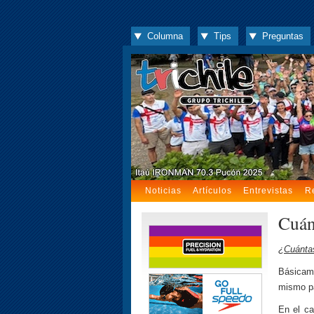
Columna
Tips
Preguntas
Noticias
Artículos
Entrevistas
R
Cuánt
¿Cuántas
Básicame
mismo pa
En el ca