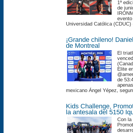
1ª edi
de juni
IRONMA
evento
Universidad Católica (CDUC) 
¡Grande chileno! Daniel
de Montreal
El tria
venced
(Canad
Elite e
@ameri
de 53:4
apenas
mexicano Ángel Yépez, segund
Kids Challenge, Promo
la antesala del 5150 Iq
Con la 
Promot
desarro