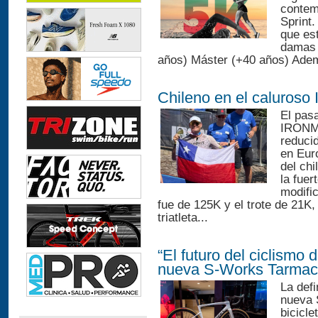
contem
Sprint
que es
damas 
años) Máster (+40 años) Adem
Chileno en el caluros
El pas
IRONMA
reducid
en Euro
del ch
la fuer
modific
fue de 125K y el trote de 21K,
triatleta...
“El futuro del ciclismo 
nueva S-Works Tarmac
La defi
nueva 
bicicle