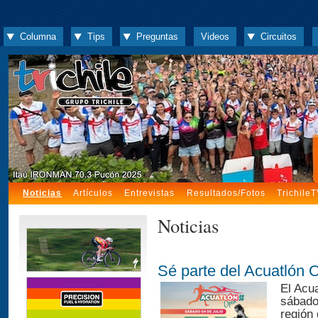
Columna
Tips
Preguntas
Videos
Circuitos
Noticias
Artículos
Entrevistas
Resultados/Fotos
Trichile
Noticias
Sé parte del Acuatlón
El Acu
sábado 
región