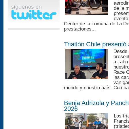
aerodi
de la m
presen
evento
Center de la comuna de La De
prestaciones...
Triatlón Chile presentó
Desde e
present
a cabo 
nuestro
Race C
las ca
van ga
mundo y nuestro país. Comba l
Benja Adrizola y Panch
2026
Los tri
Francis
(triatl