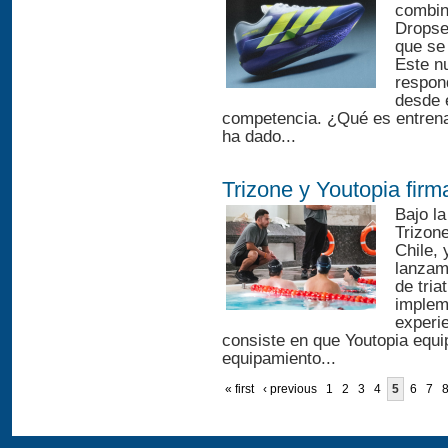
combin
Dropset
que se 
Este n
respond
desde 
competencia. ¿Qué es entrena
ha dado...
Trizone y Youtopia firm
Bajo l
Trizone
Chile, 
lanzam
de tria
implem
experi
consiste en que Youtopia equi
equipamiento...
« first
‹ previous
1
2
3
4
5
6
7