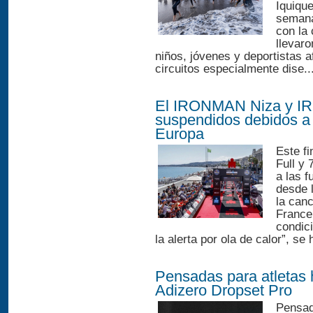
Iquique
semana
con la
llevar
niños, jóvenes y deportistas a
circuitos especialmente dise..
El IRONMAN Niza y I
suspendidos debidos a 
Europa
Este f
Full y 
a las f
desde 
la can
France
condic
la alerta por ola de calor”, se
Pensadas para atletas 
Adizero Dropset Pro
Pensad