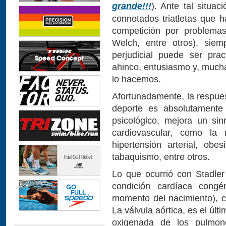
grande!!!
). Ante tal situa
connotados triatletas que 
competición por problemas
Welch, entre otros), siem
perjudicial puede ser pra
ahinco, entusiasmo y, mucha
lo hacemos.
Afortunadamente, la respues
deporte es absolutamente 
psicológico, mejora un si
cardiovascular, como la r
hipertensión arterial, obe
tabaquismo, entre otros.
Lo que ocurrió con Stadle
condición cardíaca congé
momento del nacimiento), c
La válvula aórtica, es el úl
oxigenada de los pulmone