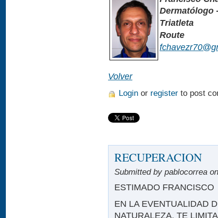
Dermatólogo 
Triatleta
Route
fchavezr70@g
Volver
Login
or
register
to post c
RECUPERACION
Submitted by pablocorrea on
ESTIMADO FRANCISCO
EN LA EVENTUALIDAD 
NATURALEZA, TE LIMIT