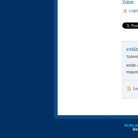
Volver
Logi
están
Submit
están 
mayorí
Lo
Venta p
Des