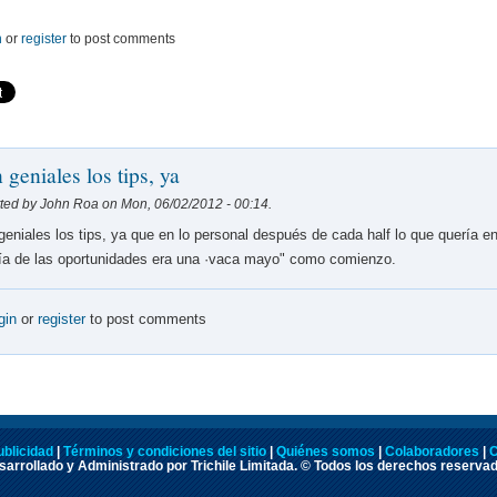
n
or
register
to post comments
 geniales los tips, ya
ted by John Roa on Mon, 06/02/2012 - 00:14.
geniales los tips, ya que en lo personal después de cada half lo que quería en
a de las oportunidades era una ·vaca mayo" como comienzo.
gin
or
register
to post comments
ublicidad
|
Términos y condiciones del sitio
|
Quiénes somos
|
Colaboradores
|
C
arrollado y Administrado por Trichile Limitada. © Todos los derechos reserva