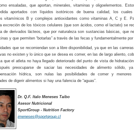
como ensaladas, que aportan, minerales, vitaminas y oligoelementos. Est
dida aportados con líquidos isotónicos de buena calidad, los cuales
os vitamínicos B y complejos antioxidantes como vitaminas A, C y E. Pa
r la excreción de los tóxicos celulares (que son ácidos, como el lactato) se r
ta de derivados lácteos, que por naturaleza son sustancias básicas, que ne
xinas y que permiten “botarlas” a través de las fecas y fundamentalmente por 
idades que se recomiendan son a libre disponibilidad, ya que en las carreras 
rvas no existen y lo único que se desea es comer, en las de largo aliento, co
ia que el atleta no haya llegado deteriorado del punto de vista de hidratación
spués preocuparse de saciar las necesidades de alimento sólido, y
ensación hídrica, son nulas las posibilidades de comer y menores
ades de digerir alimentos si hay una falencia de “aguas”.
Dr. Q.F. Italo Meneses Taibo
Asesor Nutricional
SportGroup - Nutrition Factory
imeneses@sportgroup.cl