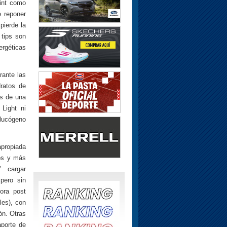
rint como
e reponer
pierde la
 tips son
ergéticas
rante las
ratos de
és de una
Light ni
glucógeno
apropiada
ros y más
’ cargar
pero sin
ora post
les), con
ón. Otras
porte de