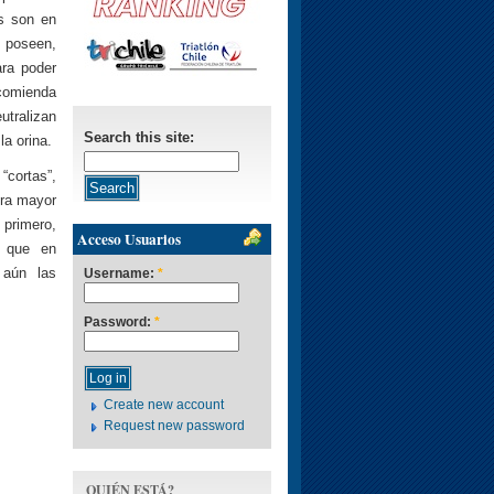
os son en
 poseen,
ra poder
ecomienda
utralizan
Search this site:
la orina.
“cortas”,
bra mayor
 primero,
Acceso Usuarios
a que en
 aún las
Username:
*
Password:
*
Create new account
Request new password
QUIÉN ESTÁ?