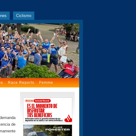
ones
Ciclismo
os
Race Reports
Femme
a demanda
tencia de
sumamente