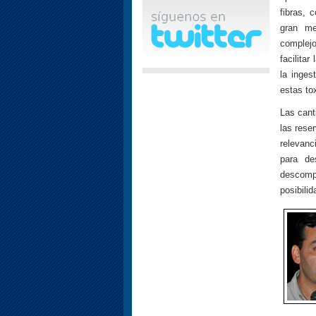
fibras, 
gran me
complej
facilita
la inges
estas to
Las cant
las rese
relevanc
para de
descomp
posibilid