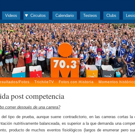
Videos
Circuitos
Calendario
Testeos
Clubs
Lesi
esultados/Fotos
TrichileTV
Fotos con Historia
Momentos históric
da post competencia
bo comer después de una carrera?
del tipo de prueba, aunque suene contradictorio, en las carreras cortas l
ntación nutritivamente balanceada, es superior a la que demanda una compe
iento, producto de muchos eventos fisiológicos (largos de enumerar pero 