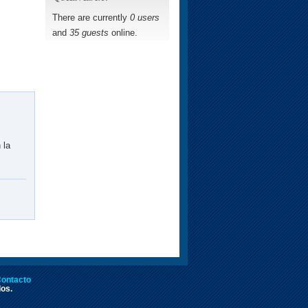
There are currently
0 users
and
35 guests
online.
 la
ontacto
dos.