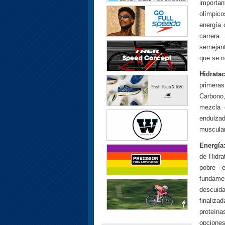
importan
olímpico
energía 
carrera.
semejant
que se ne
Hidratac
primera
Carbono,
mezcla 
endulzad
muscular
Energía
de Hidra
pobre e
fundame
descuid
finaliza
proteína
opcione