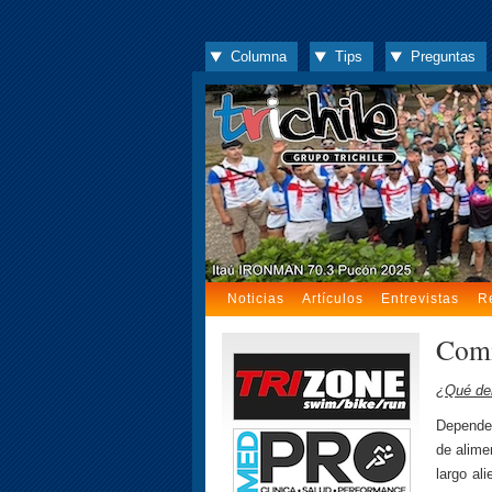
Columna
Tips
Preguntas
Noticias
Artículos
Entrevistas
R
Comi
¿Qué de
Depende 
de alime
largo al