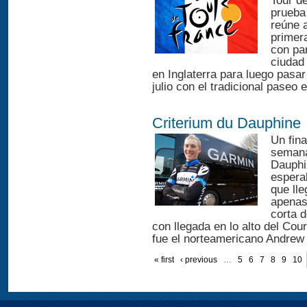
Tour d
prueba
reúne 
primer
con par
ciudad
en Inglaterra para luego pasa
julio con el tradicional paseo
Criterium du Dauphine
Un fina
semana
Dauphi
espera
que lle
apenas
corta 
con llegada en lo alto del Cou
fue el norteamericano Andrew 
« first
‹ previous
…
5
6
7
8
9
10