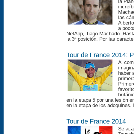
la Plan
increíb
Machad
las cá
Alberto
a poco
NetApp, Tiago Machado. Has
la 3ª posición. Por las caracte
Tour de France 2014: P
Al comp
imagin
haber a
primera
Primer
favorit
británi
en la etapa 5 por una lesión 
en la etapa de los adoquines. E
Tour de France 2014
Se aca