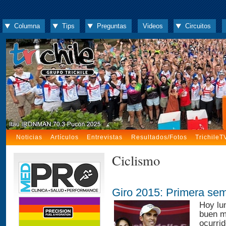
Columna
Tips
Preguntas
Videos
Circuitos
Noticias
Artículos
Entrevistas
Resultados/Fotos
TrichileT
Ciclismo
Giro 2015: Primera se
Hoy lu
buen m
ocurri