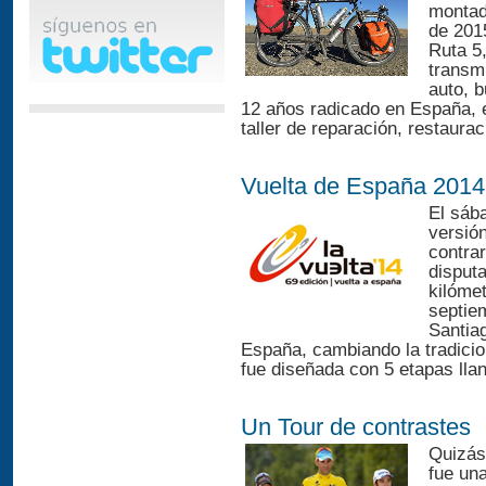
montado
de 201
Ruta 5
transm
auto, b
12 años radicado en España, e
taller de reparación, restauraci
Vuelta de España 2014
El sáb
versió
contrar
disputa
kilómet
septiem
Santia
España, cambiando la tradicio
fue diseñada con 5 etapas llan
Un Tour de contrastes
Quizás
fue un