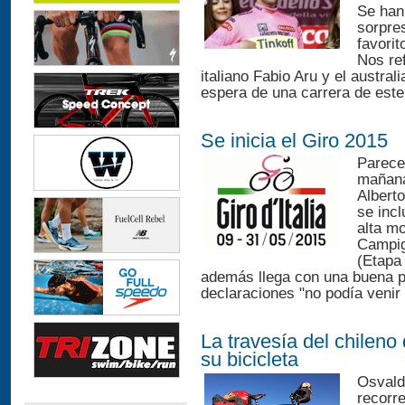
Se han
sorpres
favorit
Nos ref
italiano Fabio Aru y el austra
espera de una carrera de este 
Se inicia el Giro 2015
Parece 
mañana
Albert
se incl
alta m
Campigl
(Etapa
además llega con una buena p
declaraciones "no podía venir
La travesía del chileno
su bicicleta
Osvald
recorr