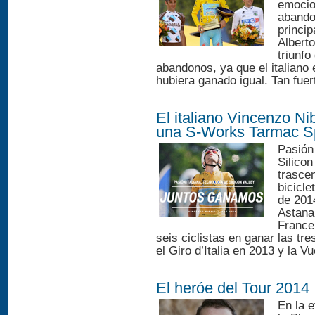
emocio
abando
princip
Alberto
triunfo
abandonos, ya que el italiano 
hubiera ganado igual. Tan fuert
El italiano Vincenzo Ni
una S-Works Tarmac Sp
Pasión
Silicon
trascen
bicicl
de 2014
Astana 
France
seis ciclistas en ganar las tr
el Giro d’Italia en 2013 y la V
El heróe del Tour 2014
En la e