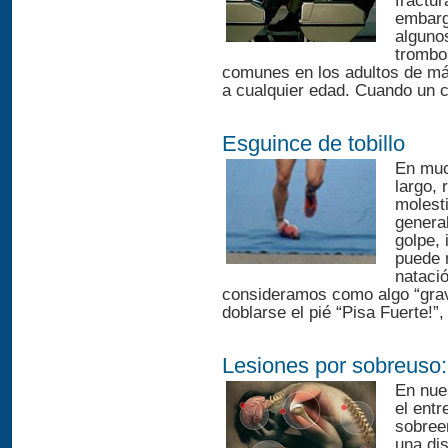
fractur
embarg
alguno
trombo
comunes en los adultos de má
a cualquier edad. Cuando un c
Esguince de tobillo
En muc
largo,
molesti
genera
golpe,
puede m
natació
consideramos como algo “gra
doblarse el pié “Pisa Fuerte!”
Lesiones por sobreuso:
En nue
el ent
sobree
una di