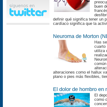
preocu
buen d
francé
desfibr
definir qué significa tener un 
cardíaco significa que la activi
Neuroma de Morton (
Has sen
cuarto
utiliz
realiza
Neurom
común 
alterac
alteraciones como el hallux va
plano o pies más flexibles, ti
El dolor de hombro en
El depo
como d
concen