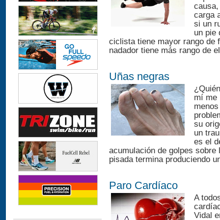
causa,
carga 
si un 
un pie 
ciclista tiene mayor rango de f
nadador tiene más rango de el
Uñas negras
¿Quién
mí me 
menos 
proble
su orig
un tra
es el d
acumulación de golpes sobre la
pisada termina produciendo u
Paro Cardíaco
A todos
cardíac
Vidal 