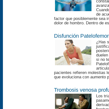
consta
avanza
Cuando
de acue
factor que posiblemente sea in
dolor de hombro. Dentro de es
Disfunción Patelofemor
¿Has se
justifi
poster
duelen 
si no 
Patelo
articul
pacientes refieren molestias 
que evoluciona con aumento pr
Trombosis venosa prof
Los tr
pasamo
derivad