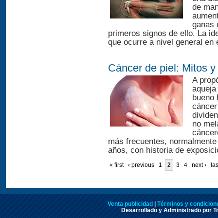
de man
aumenta
ganas 
primeros signos de ello. La i
que ocurre a nivel general en 
Cáncer de piel: Mitos 
A propó
aqueja 
bueno 
cáncer
divide
no mel
cáncer
más frecuentes, normalmente
años, con historia de exposició
« first
‹ previous
1
2
3
4
next ›
las
Venta publicidad
|
Términos y condicione
Desarrollado y Administrado por Tr