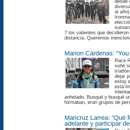
desde 
divers
al año)
Ironman
elecció
sumars
7 los valientes que decidieron
distancia. Queremos menciona
Marion Cárdenas: “You
Race R
soñé s
triatl
dejar 
estoy 
esta li
intent
anhelado. Busqué y busqué un
formaban, eran grupos de per
Maricruz Larrea: “Qué f
adelante y participar d