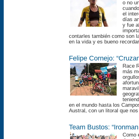
o no u
cuando
el inte
días an
y fue a
import
contarles también como son l
en la vida y es bueno recorda
Felipe Cornejo: “Cruzan
Race R
más me
orgullo
afortu
maravi
geogra
tenien
en el mundo hasta los Campos 
Austral, con un litoral que nos
Team Bustos: “Ironman 
Como e