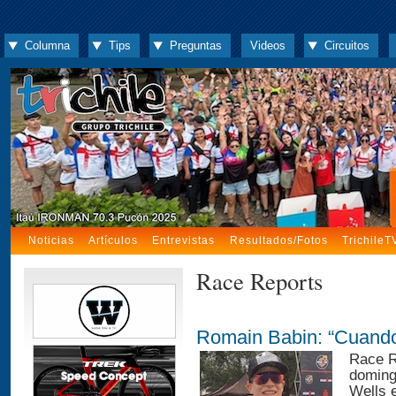
Columna
Tips
Preguntas
Videos
Circuitos
Noticias
Artículos
Entrevistas
Resultados/Fotos
TrichileT
Race Reports
Romain Babin: “Cuando 
Race R
doming
Wells e