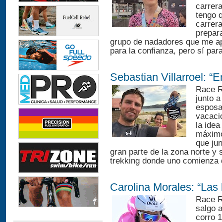
carrera
tengo q
carrer
prepar
grupo de nadadores que me ap
para la confianza, pero sí para
Sebastian Villarroel: “
Race R
junto a
esposa
vacacio
la idea
máximo
que ju
gran parte de la zona norte y
trekking donde uno comienza d
Carolina Morales: “Las 
Race R
salgo a
corro 