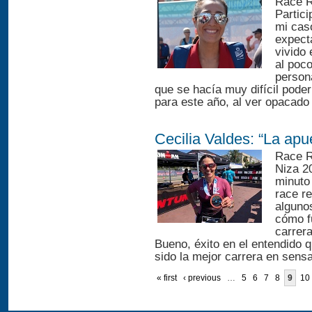
Race R
Partic
mi cas
expect
vivido
al poco
person
que se hacía muy difícil pode
para este año, al ver opacado
Cecilia Valdes: “La apu
Race R
Niza 20
minuto
race re
alguno
cómo fu
carrera
Bueno, éxito en el entendido q
sido la mejor carrera en sensa
« first
‹ previous
…
5
6
7
8
9
10