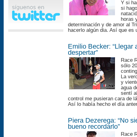
Y si ha
si hago
nataci
horas 
determinación y de amor al Tr
hacerlo algún dia. Así que es 
Emilio Becker: “Llegar 
despertar”
Race R
sólo 20
conting
La ver
y vien
agua de
sentí a
control me pusieran cara de lá
Así lo había hecho el día anter
Piera Dezerega: “No si
bueno recordarlo”
Race R