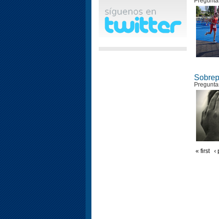
Pregunta
Sobrep
Pregunta
« first
‹