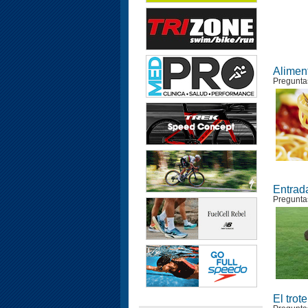
Alimen
Pregunta
Entrad
Pregunta
El trot