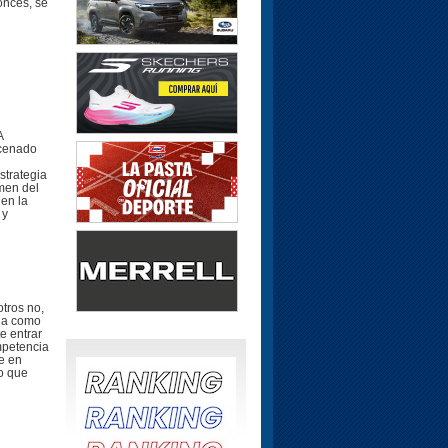
onces, se
A
cenado
strategia
men del
 en la
 y
otros no,
ia como
e entrar
ompetencia
e en
lo que