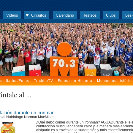
Videos
Circuitos
Calendario
Testeos
Clubs
Lesi
esultados/Fotos
TrichileTV
Fotos con Historia
Momentos históric
ntale al ...
tación durante un Ironman
s al Nutriólogo Norman MacMillan
¿Qué debo comer durante un Ironman? AGUADurante el ejer
contracción muscular genera calor y la manera más eficient
disiparlo es a través de la sudoración y más específicamente