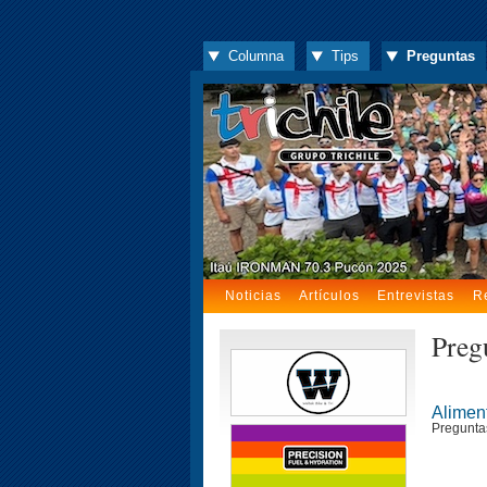
Columna
Tips
Preguntas
Noticias
Artículos
Entrevistas
R
Pregú
Alimen
Pregunta