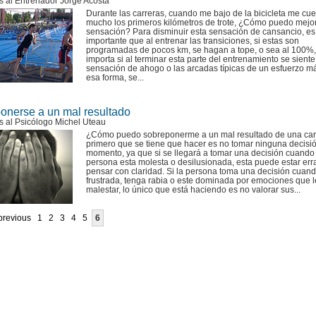
s al Entrenador Jorge Acosta
Durante las carreras, cuando me bajo de la bicicleta me cu
mucho los primeros kilómetros de trote, ¿Cómo puedo mejo
sensación? Para disminuir esta sensación de cansancio, es
importante que al entrenar las transiciones, si estas son
programadas de pocos km, se hagan a tope, o sea al 100%,
importa si al terminar esta parte del entrenamiento se siente
sensación de ahogo o las arcadas típicas de un esfuerzo m
esa forma, se...
onerse a un mal resultado
s al Psicólogo Michel Uteau
¿Cómo puedo sobreponerme a un mal resultado de una car
primero que se tiene que hacer es no tomar ninguna decisi
momento, ya que si se llegará a tomar una decisión cuando 
persona esta molesta o desilusionada, esta puede estar err
pensar con claridad. Si la persona toma una decisión cuand
frustrada, tenga rabia o este dominada por emociones que 
malestar, lo único que está haciendo es no valorar sus...
 previous
1
2
3
4
5
6