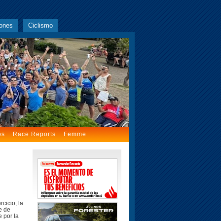
ones
Ciclismo
os
Race Reports
Femme
cicio, la
e de
 por la