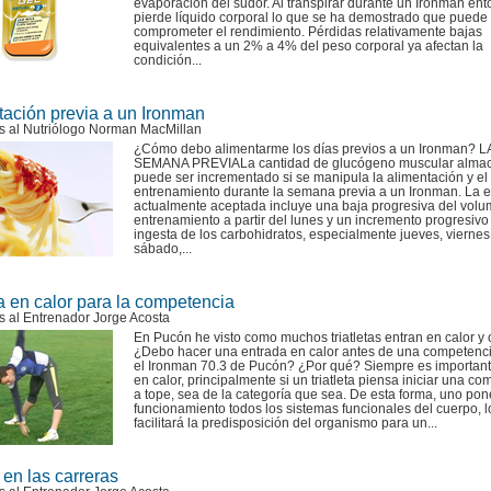
evaporación del sudor. Al transpirar durante un Ironman ent
pierde líquido corporal lo que se ha demostrado que puede
comprometer el rendimiento. Pérdidas relativamente bajas
equivalentes a un 2% a 4% del peso corporal ya afectan la
condición...
tación previa a un Ironman
s al Nutriólogo Norman MacMillan
¿Cómo debo alimentarme los días previos a un Ironman? L
SEMANA PREVIALa cantidad de glucógeno muscular alma
puede ser incrementado si se manipula la alimentación y el
entrenamiento durante la semana previa a un Ironman. La e
actualmente aceptada incluye una baja progresiva del volu
entrenamiento a partir del lunes y un incremento progresivo
ingesta de los carbohidratos, especialmente jueves, viernes
sábado,...
a en calor para la competencia
s al Entrenador Jorge Acosta
En Pucón he visto como muchos triatletas entran en calor y 
¿Debo hacer una entrada en calor antes de una competenc
el Ironman 70.3 de Pucón? ¿Por qué? Siempre es important
en calor, principalmente si un triatleta piensa iniciar una c
a tope, sea de la categoría que sea. De esta forma, uno pon
funcionamiento todos los sistemas funcionales del cuerpo, 
facilitará la predisposición del organismo para un...
e en las carreras