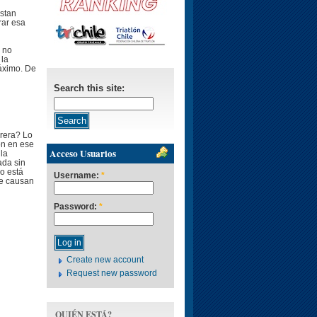
estan
rar esa
 no
 la
áximo. De
Search this site:
rera? Lo
ón en ese
Acceso Usuarios
la
ada sin
o está
Username:
*
le causan
Password:
*
Create new account
Request new password
QUIÉN ESTÁ?