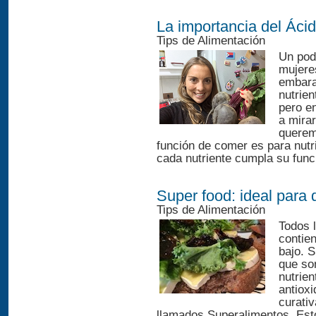
La importancia del Ácid
Tips de Alimentación
Un pod
mujere
embara
nutrie
pero e
a mirar
querem
función de comer es para nut
cada nutriente cumpla su func
Super food: ideal para 
Tips de Alimentación
Todos l
contien
bajo. 
que son
nutrie
antiox
curati
llamados Superalimentos. Esto