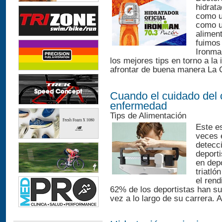
hidrat
como un
como u
alimen
fuimos 
Ironma
los mejores tips en torno a la 
afrontar de buena manera La 
Cuando el cuidado del 
enfermedad
Tips de Alimentación
Este e
veces 
detecci
deporti
en dep
triatló
el rend
62% de los deportistas han suf
vez a lo largo de su carrera. 