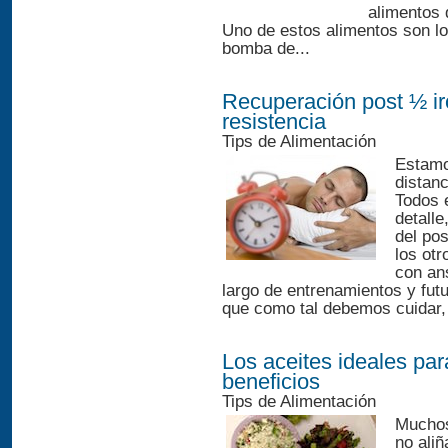
alimentos 
Uno de estos alimentos son los
bomba de...
Recuperación post ½ ir
resistencia
Tips de Alimentación
Estamo
distan
Todos e
detall
del pos
los ot
con ans
largo de entrenamientos y fut
que como tal debemos cuidar,
Los aceites ideales par
beneficios
Tips de Alimentación
Muchos
no ali