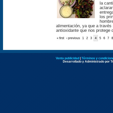
la cant
aclarar
entreg
los pr
hombre
alimentación, ya que a través
antioxidante que nos protege d
« first
‹ previous
1
2
3
4
5
6
7
Venta publicidad
|
Términos y condicione
Desarrollado y Administrado por Tr