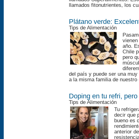
llamados fitonutrientes, los cu
Plátano verde: Excelent
Tips de Alimentación
Pasamo
vienen
año. E
Chile 
pero q
múscu
difere
del país y puede ser una muy 
a la misma familia de nuestro 
Doping en tu refri, pero
Tips de Alimentación
Tu refrige
decir que 
bueno es q
rendimient
anterior d
resistenci